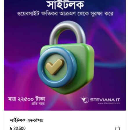
সাইটলক এডভান্সড
৳
22,500