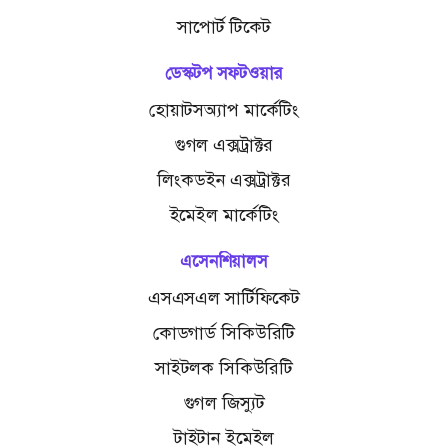
সাপোর্ট টিকেট
ডেস্কটপ সফটওয়ার
হোয়াটসঅ্যাপ মার্কেটিং
গুগল এক্সট্রাক্টর
লিংকডইন এক্সট্রাক্টর
ইমেইল মার্কেটিং
এসেনশিয়ালস
এসএসএল সার্টিফিকেট
কোডগার্ড সিকিউরিটি
সাইটলক সিকিউরিটি
গুগল জিস্যুট
টাইটান ইমেইল