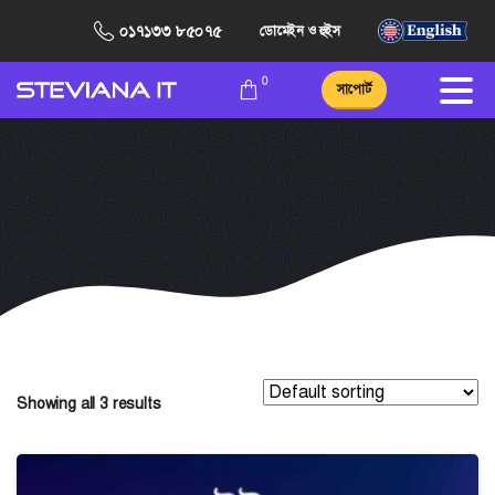
০১৭১৩৩ ৮৫০৭৫
ডোমেইন ও হুইস
0
সাপোর্ট
Showing all 3 results