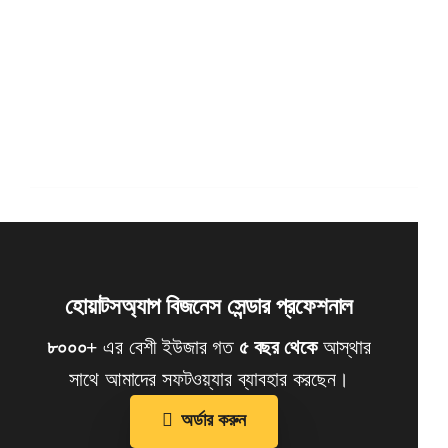
হোয়াটসঅ্যাপ বিজনেস সেন্ডার প্রফেশনাল
৮০০০+
এর বেশী ইউজার গত
৫ বছর থেকে
আস্থার
সাথে আমাদের সফটওয়্যার ব্যাবহার করছেন।
অর্ডার করুন